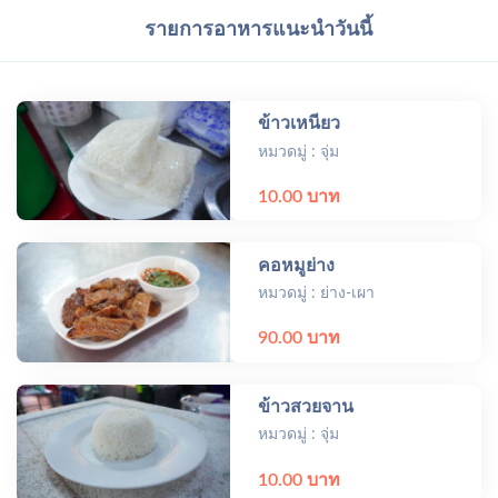
รายการอาหารแนะนำวันนี้
ข้าวเหนียว
หมวดมู่ : จุ่ม
10.00 บาท
คอหมูย่าง
หมวดมู่ : ย่าง-เผา
90.00 บาท
ข้าวสวยจาน
หมวดมู่ : จุ่ม
10.00 บาท