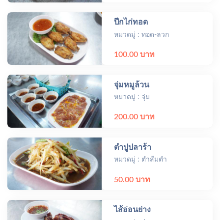
ปีกไก่ทอด
หมวดมู่ : ทอด-ลวก
100.00 บาท
จุ่มหมูล้วน
หมวดมู่ : จุ่ม
200.00 บาท
ตำปูปลาร้า
หมวดมู่ : ตำส้มตำ
50.00 บาท
ไส้อ่อนย่าง